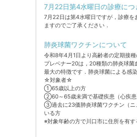
7月22日第4水曜日の診療につ
7月22日は第4水曜日ですが，診療
ますのでご了承ください．
肺炎球菌ワクチンについて
令和8年4月1日より高齢者の定期接
プレベナー20は，20種類の肺炎球
最大の特徴です．肺炎球菌による感
☆対象者☆
①65歳以上の方
②60～65歳未満で基礎疾患（心
③過去に23価肺炎球菌ワクチン（ニ
いる方
※対象年齢の方で川口市に住所を有す