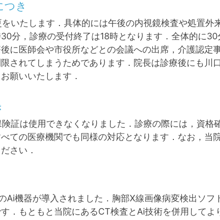
につき
更をいたします．具体的には午後の内視鏡検査や処置外来は
時30分，診療の受付終了は18時となります．全体的に3
療後に医師会や市役所などとの会議への出席，介護認定
制限されてしまうためであります．院長は診療後にも川
くお願いいたします．
き
健康保険証は使用できなくなりました．診療の際には，資
すべての医療機関でも同様の対応となります．なお，当
ください．
Ai機器が導入されました．胸部X線画像病変検出ソフトウェア
す．もともと当院にあるCT検査とAi技術を併用してよ