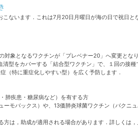
き
をおこないます．これは7月20日月曜日が海の日で祝日
種の対象となるワクチンが「プレベナー20」へ変更とな
菌血清型をカバーする「結合型ワクチン」で、１回の接
染症（特に重症化しやすい型）を広く予防します．
疾患・肺疾患・糖尿病など）を有する方
ューモバックス）や、13価肺炎球菌ワクチン（バクニ
る方は，助成が適用される場合があります．詳しくは，