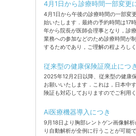
4月1日から診療時間一部変更
4月1日から午後の診療時間の一部変
始いたします．最終の予約時間は17
年から院長が医師会理事となり，診
業務への参加などのため診療時間が
するためであり，ご理解の程よろし
従来型の健康保険証廃止につ
2025年12月2日以降、従来型の
お願いいたします．これは，日本中
険証も対応しておりますのでご利用
Ai医療機器導入につき
9月18日より胸部レントゲン画像解析の
り自動解析が全例に行うことが可能で