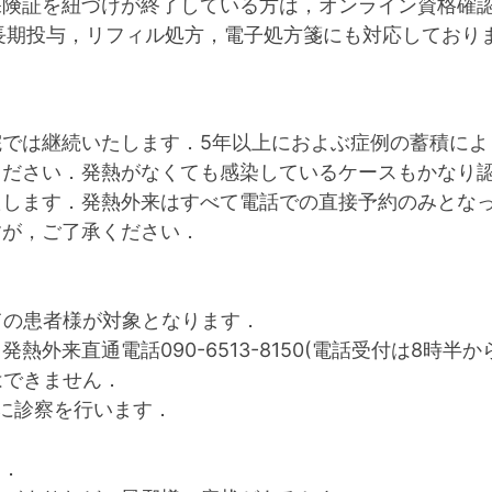
保険証を紐づけが終了している方は，オンライン資格確
長期投与，リフィル処方，電子処方箋にも対応しており
では継続いたします．5年以上におよぶ症例の蓄積によ
ください．発熱がなくても感染しているケースもかなり
たします．発熱外来はすべて電話での直接予約のみとな
すが，ご了承ください．
ての患者様が対象となります．
外来直通電話090-6513-8150(電話受付は8時半から
はできません．
査後に診察を行います．
き．