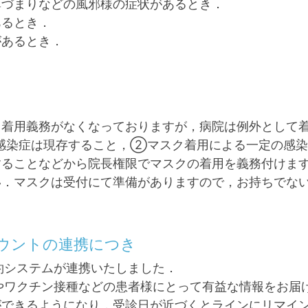
鼻づまりなどの風邪様の症状があるとき．
あるとき．
があるとき．
，着用義務がなくなっておりますが，病院は例外として
感染症は現存すること，②マスク着用による一定の感
することなどから院長権限でマスクの着用を義務付けま
い．マスクは受付にて準備がありますので，お持ちでな
カウントの連携につき
予約システムが連携いたしました．
日やワクチン接種などの患者様にとって有益な情報をお届け
ができるようになり，受診日が近づくとラインにリマイ