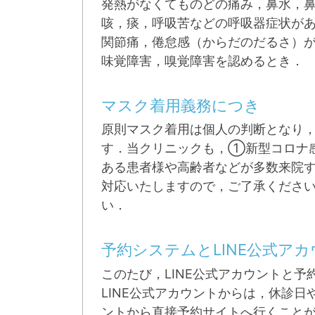
発熱がなくてものどの痛み，鼻水，
咳，痰，呼吸苦などの呼吸器症状が
関節痛，倦怠感（からだのだるさ）
味覚障害，嗅覚障害を認めるとき．
マスク着用義務につき
原則マスク着用は個人の判断となり
す．当クリニックも，①新型コロナ
ある患者様や高齢者などが多数来院
対応いたしますので，ご了承くださ
い．
予約システムとLINE公式ア
このたび，LINE公式アカウントと
LINE公式アカウントからは，休診
ントから直接予約サイトへ行くこと